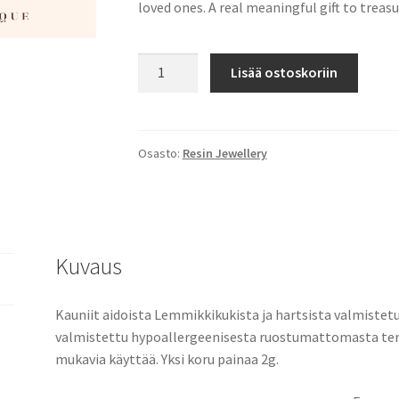
loved ones. A real meaningful gift to treasu
LAYLA
Lisää ostoskoriin
määrä
Osasto:
Resin Jewellery
Kuvaus
Kauniit aidoista Lemmikkikukista ja hartsista valmistet
valmistettu hypoallergeenisesta ruostumattomasta terä
mukavia käyttää. Yksi koru painaa 2g.