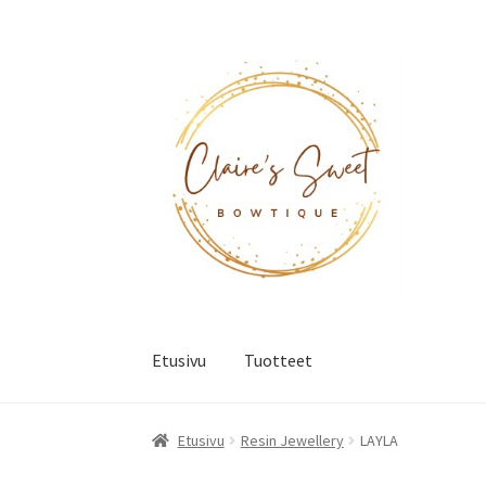
Siirry
Siirry
navigointiin
sisältöön
Etusivu
Tuotteet
Etusivu
Resin Jewellery
LAYLA