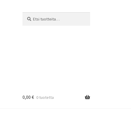
Etsi:
Haku
0,00
€
0 tuotetta