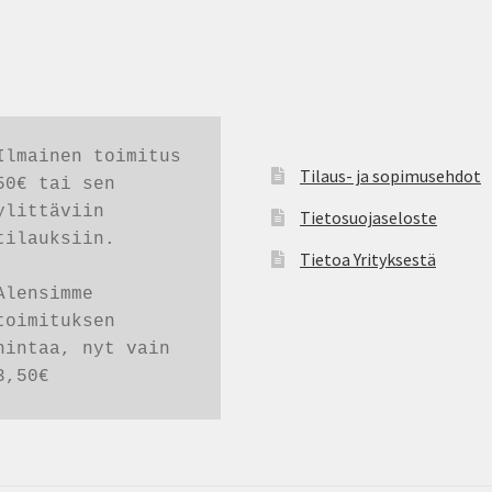
Ilmainen toimitus 
Tilaus- ja sopimusehdot
50€ tai sen 
ylittäviin 
Tietosuojaseloste
tilauksiin. 

Tietoa Yrityksestä
Alensimme 
toimituksen 
hintaa, nyt vain 
3,50€