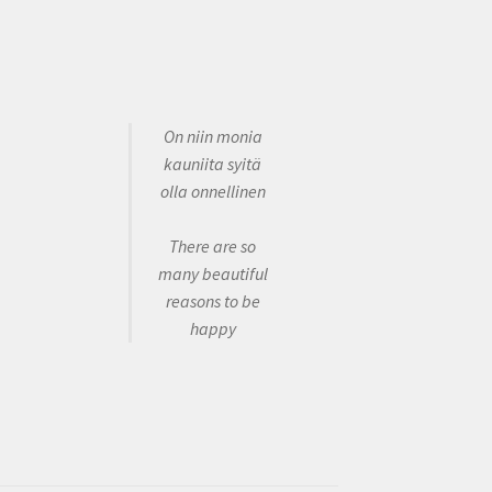
On niin monia
kauniita syitä
olla onnellinen
There are so
many beautiful
reasons to be
happy