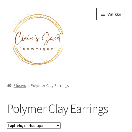
Siirry
Siirry
Valikko
navigointiin
sisältöön
Etusivu
Etusivu
Polymer Clay Earrings
Tuotteet
Polymer Clay Earrings