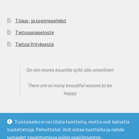
Tilaus- ja sopimusehdot
Tietosuojaseloste
Tietoa Yrityksestä
On niin monia kauniita syitä olla onnellinen
There are so many beautiful reasons to be
happy
Toistaiseksi ei voi tilata tuotteita, mutta voit katsella
tuotetietoja. Pahoittelut. Voit ostaa tuotteita ja nähdä
© Claire's Sweet Bowtique 2026
uutuudet tapahtumissa joihin osallistumme.