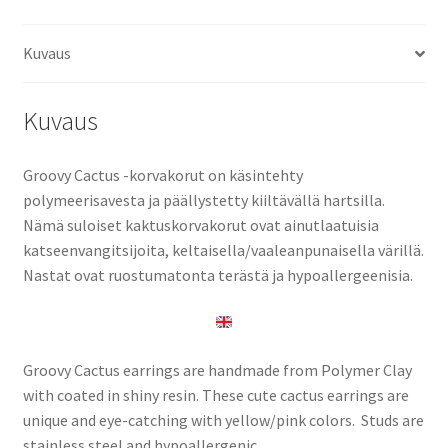
Kuvaus
Kuvaus
Groovy Cactus -korvakorut on käsintehty
polymeerisavesta ja päällystetty kiiltävällä hartsilla.
Nämä suloiset kaktuskorvakorut ovat ainutlaatuisia
katseenvangitsijoita, keltaisella/vaaleanpunaisella värillä.
Nastat ovat ruostumatonta terästä ja hypoallergeenisia.
Groovy Cactus earrings are handmade from Polymer Clay
with coated in shiny resin. These cute cactus earrings are
unique and eye-catching with yellow/pink colors. Studs are
stainless steel and hypoallergenic.