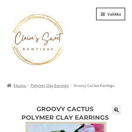
Siirry
Siirry
Valikko
navigointiin
sisältöön
Etusivu
Etusivu
Polymer Clay Earrings
Groovy Cactus Earrings
Tuotteet