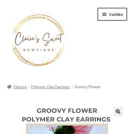
Siirry
Siirry
Valikko
navigointiin
sisältöön
Etusivu
Etusivu
Polymer Clay Earrings
Groovy Flower
Tuotteet