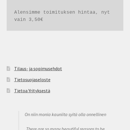
Alensimme toimituksen hintaa, nyt 
vain 3,50€
Tilaus- ja sopimusehdot
Tietosuojaseloste
Tietoa Yrityksestä
On niin monia kauniita syitä olla onnellinen
There are so many beautiful reasons to be