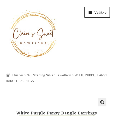
Siirry
Siirry
Valikko
navigointiin
sisältöön
Etusivu
Etusivu
925 Sterling Silver Jewellery
WHITE PURPLE PANSY
DANGLE EARRINGS
Tuotteet