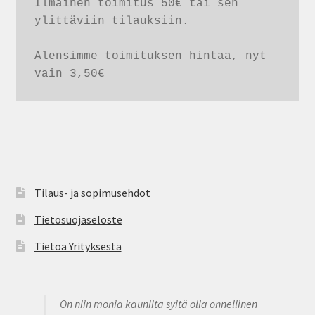
Ilmainen toimitus 50€ tai sen 
ylittäviin tilauksiin. 

Alensimme toimituksen hintaa, nyt 
vain 3,50€
Tilaus- ja sopimusehdot
Tietosuojaseloste
Tietoa Yrityksestä
On niin monia kauniita syitä olla onnellinen