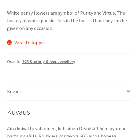
White pansy flowers are symbol of Purity and Virtue. The
beauty of white pansies lies in the fact is that they can be
given on any occasion.
Varasto loppu
Osasto:
925 Sterling Silver Jewellery
Kuvaus
Kuvaus
Aito kuivattu valkoinen, keltainen Orvokki 1,5cm pyöreän
hartsin sisällä. Roikkuva korvakoru 925 aitoa hopeaa.