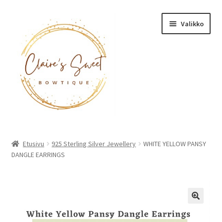
Siirry
Siirry
Valikko
navigointiin
sisältöön
Etusivu
Etusivu
925 Sterling Silver Jewellery
WHITE YELLOW PANSY
DANGLE EARRINGS
Tuotteet