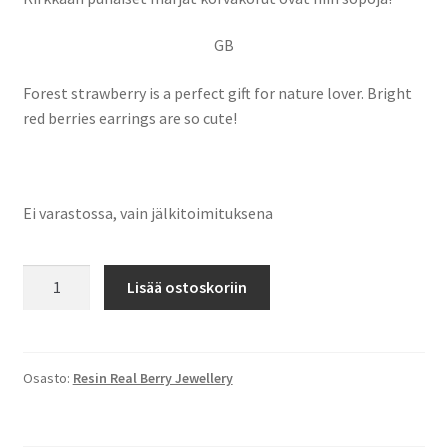
GB
Forest strawberry is a perfect gift for nature lover. Bright
red berries earrings are so cute!
Ei varastossa, vain jälkitoimituksena
Wild/Forest
Lisää ostoskoriin
Strawberry
Stud
Earrings
määrä
Osasto:
Resin Real Berry Jewellery