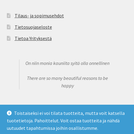
Tilaus- ja sopimusehdot
Tietosuojaseloste
Tietoa Yrityksestä
On niin monia kauniita syitä olla onnellinen
There are so many beautiful reasons to be
happy
Toistaiseksi ei voi tilata tuotteita, mutta voit katsella
tuotetietoja. Pahoittelut. Voit ostaa tuotteita ja nähdä
© Claire's Sweet Bowtique 2026
uutuudet tapahtumissa joihin osallistumme.
Tietosuojaseloste
Built with WooCommerce
.