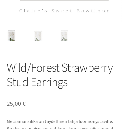
Wild/Forest Strawberry
Stud Earrings
25,00
€
Metsämansikka on täydellinen lahja luonnonystäville.
Kirkkaan punaiset marjat korvakorut ovat niin söpöjä!