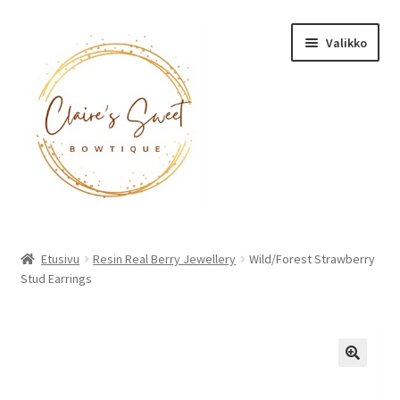
Siirry
Siirry
Valikko
navigointiin
sisältöön
Etusivu
Etusivu
Resin Real Berry Jewellery
Wild/Forest Strawberry
Stud Earrings
Tuotteet