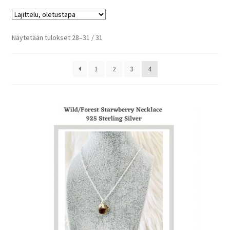
Näytetään tulokset 28–31 / 31
1
2
3
4