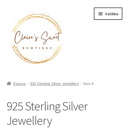
Siirry
Siirry
Valikko
navigointiin
sisältöön
Etusivu
Etusivu
925 Sterling Silver Jewellery
Sivu 4
Tuotteet
925 Sterling Silver
Jewellery