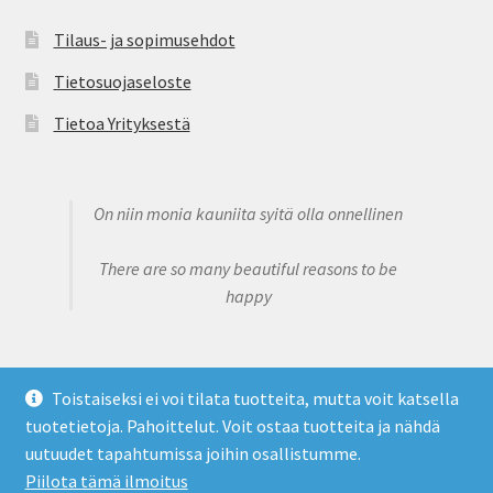
Tilaus- ja sopimusehdot
Tietosuojaseloste
Tietoa Yrityksestä
On niin monia kauniita syitä olla onnellinen
There are so many beautiful reasons to be
happy
Toistaiseksi ei voi tilata tuotteita, mutta voit katsella
tuotetietoja. Pahoittelut. Voit ostaa tuotteita ja nähdä
© Claire's Sweet Bowtique 2026
uutuudet tapahtumissa joihin osallistumme.
Tietosuojaseloste
Built with WooCommerce
.
Piilota tämä ilmoitus