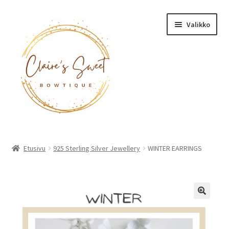
Siirry
Siirry
Valikko
navigointiin
sisältöön
Etusivu
Etusivu
925 Sterling Silver Jewellery
WINTER EARRINGS
Tuotteet