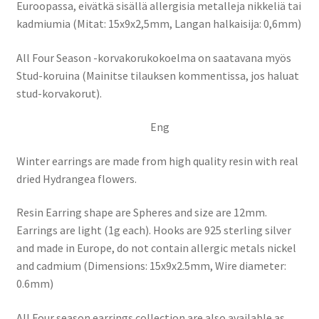
Euroopassa, eivätkä sisällä allergisia metalleja nikkeliä tai
kadmiumia (Mitat: 15x9x2,5mm, Langan halkaisija: 0,6mm)
All Four Season -korvakorukokoelma on saatavana myös
Stud-koruina (Mainitse tilauksen kommentissa, jos haluat
stud-korvakorut).
Eng
Winter earrings are made from high quality resin with real
dried Hydrangea flowers.
Resin Earring shape are Spheres and size are 12mm.
Earrings are light (1g each). Hooks are 925 sterling silver
and made in Europe, do not contain allergic metals nickel
and cadmium (Dimensions: 15x9x2.5mm, Wire diameter:
0.6mm)
All Four season earrings collection are also available as