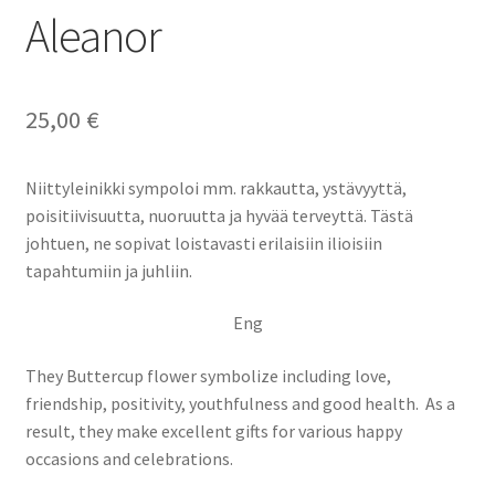
Aleanor
25,00
€
Niittyleinikki sympoloi mm. rakkautta, ystävyyttä,
poisitiivisuutta, nuoruutta ja hyvää terveyttä. Tästä
johtuen, ne sopivat loistavasti erilaisiin ilioisiin
tapahtumiin ja juhliin.
Eng
They Buttercup flower symbolize including love,
friendship, positivity, youthfulness and good health. As a
result, they make excellent gifts for various happy
occasions and celebrations.