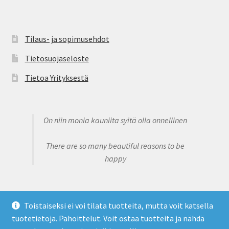
Tilaus- ja sopimusehdot
Tietosuojaseloste
Tietoa Yrityksestä
On niin monia kauniita syitä olla onnellinen
There are so many beautiful reasons to be
happy
Toistaiseksi ei voi tilata tuotteita, mutta voit katsella
tuotetietoja. Pahoittelut. Voit ostaa tuotteita ja nähdä
© Claire's Sweet Bowtique 2026