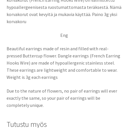
korvakorut (French Earring Hooks Wire) on valmistettu
hypoallergeenisesta ruostumattomasta teräksestä. Nämä
korvakorut ovat kevyitä ja mukavia käyttää. Paino 3g yksi
korvakoru
Eng
Beautiful earrings made of resin and filled with real-
pressed Buttercup flower. Dangle earrings (French Earring
Hooks Wire) are made of hypoallergenic stainless steel.
These earrings are lightweight and comfortable to wear.
Weight is 3g each earrings
Due to the nature of flowers, no pair of earrings will ever
exactly the same, so your pair of earrings will be
completely unique.
Tutustu myös