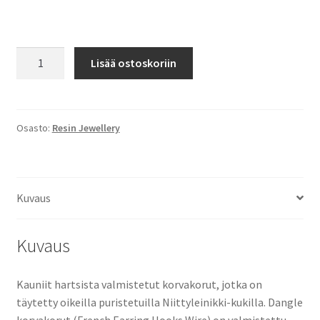
Aleanor
Lisää ostoskoriin
määrä
Osasto:
Resin Jewellery
Kuvaus
Kuvaus
Kauniit hartsista valmistetut korvakorut, jotka on
täytetty oikeilla puristetuilla Niittyleinikki-kukilla. Dangle