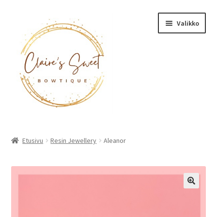
Siirry
Siirry
Valikko
navigointiin
sisältöön
Etusivu
Etusivu
Resin Jewellery
Aleanor
Tuotteet