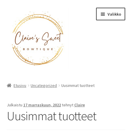
Siirry
Siirry
Valikko
navigointiin
sisältöön
Etusivu
Etusivu
Uncategorized
Uusimmat tuotteet
Tuotteet
Julkaistu
17 marraskuun, 2022
tehnyt
Claire
Uusimmat tuotteet