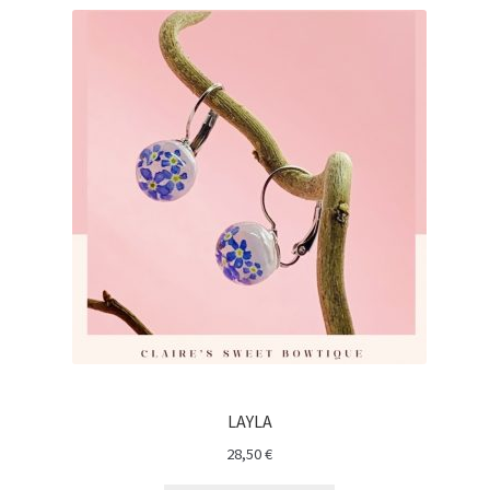
LAYLA
28,50
€