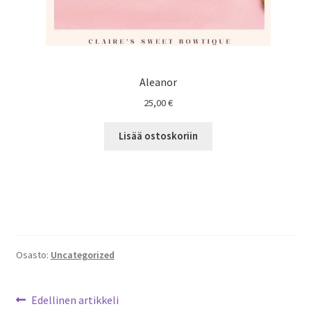
Aleanor
25,00
€
Lisää ostoskoriin
Osasto:
Uncategorized
Artikkelien
Edellinen
Edellinen artikkeli